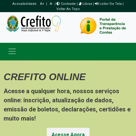
Acessibilidade:
A+
|
A-
|
Contraste
|
Libras
|
Leitor De Tela
|
Voltar Ao Topo
Toggle navigation
CREFITO ONLINE
Acesse a qualquer hora, nossos serviços
online: inscrição, atualização de dados,
emissão de boletos, declarações, certidões e
muito mais!
Acesse Agora