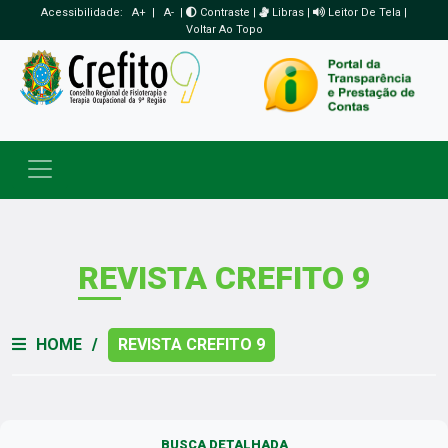
Acessibilidade:
A+
|
A-
|
Contraste
|
Libras
|
Leitor De Tela
|
Voltar Ao Topo
Toggle navigation
REVISTA CREFITO 9
HOME
/
REVISTA CREFITO 9
BUSCA DETALHADA